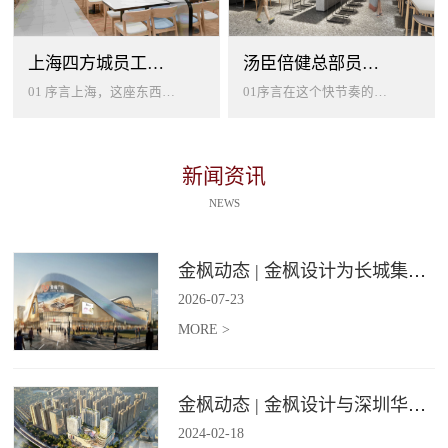
上海四方城员工美食餐厅设计
汤臣倍健总部员工餐厅设计
01 序言上海，这座东西方文化交汇的国际大都市，以其独特的魅力吸引着世界各地的人才。历史与现代、传统与创新在这里交织碰撞...
01序言在这个快节奏的时代工作压力如同无形的紧箍让大家的生活几乎被工作填满现代企业也越来越重视员工的身心健康所以我们始终...
新闻资讯
NEWS
金枫动态 | 金枫设计为长城集团爱情广场打造汽车文化主题美食食集
2026
-
07
-
23
MORE >
金枫动态 | 金枫设计与深圳华强集团携手打造华强商业旗舰项目——宝安华强广场美食街区
2024
-
02
-
18