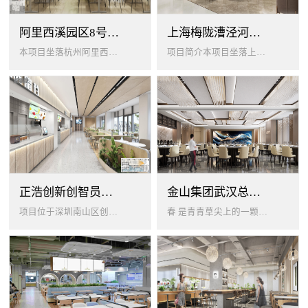
阿里西溪园区8号楼1层餐厅
上海梅陇漕泾河科技绿洲员工餐厅
本项目坐落杭州阿里西溪园区8号楼一层，以绿色生机 + 年轻基因为核心，打造「活力聚场」复合型员工餐厅。兼顾多人群用餐需求...
项目简介本项目坐落上海闵行梅陇科技绿洲，以生态创艺食堂为设计核心，融合现代轻奢与自然生态，打造兼顾高效就餐、休闲社交、商...
正浩创新创智员工餐厅
金山集团武汉总部员工食堂设计
项目位于深圳南山区创智云城，服务正浩企业全体员工及来访亲友，总建筑面积 1537㎡，室内座位 450 座、室外休闲外摆 ...
春 是青青草尖上的一颗露珠夏 是粼波湖面中倒映的晚霞秋 是宁静山谷里的一片落叶冬 是白雪中屹立不倒的松柏... ...0...