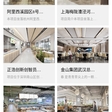
阿里西溪园区8号楼1层餐厅
上海梅陇漕泾河科技绿洲员工餐厅
本项目坐落杭州阿里西溪园区8号楼一层，以绿色生机 + 年轻基因为核心，打造「活力聚场」复合型员工餐厅。兼顾多人群用餐需求...
项目简介本项目坐落上海闵行梅陇科技绿洲，以生态创艺食堂为设计核心，融合现代轻奢与自然生态，打造兼顾高效就餐、休闲社交、商...
正浩创新创智员工餐厅
金山集团武汉总部员工食堂设计
项目位于深圳南山区创智云城，服务正浩企业全体员工及来访亲友，总建筑面积 1537㎡，室内座位 450 座、室外休闲外摆 ...
春 是青青草尖上的一颗露珠夏 是粼波湖面中倒映的晚霞秋 是宁静山谷里的一片落叶冬 是白雪中屹立不倒的松柏... ...0...