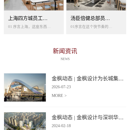
上海四方城员工美食餐厅设计
汤臣倍健总部员工餐厅设计
01 序言上海，这座东西方文化交汇的国际大都市，以其独特的魅力吸引着世界各地的人才。历史与现代、传统与创新在这里交织碰撞...
01序言在这个快节奏的时代工作压力如同无形的紧箍让大家的生活几乎被工作填满现代企业也越来越重视员工的身心健康所以我们始终...
新闻资讯
NEWS
金枫动态 | 金枫设计为长城集团爱情广场打造汽车文化主题美食食集
2026
-
07
-
23
MORE >
金枫动态 | 金枫设计与深圳华强集团携手打造华强商业旗舰项目——宝安华强广场美食街区
2024
-
02
-
18