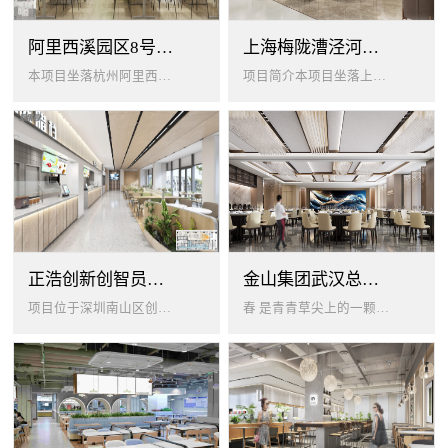
阿里西溪园区8号楼1层餐厅
上海梅陇漕泾河科技绿洲员工餐厅
本项目坐落杭州阿里西溪园区8号楼一层，以绿色生机 + 年轻基因为核心，打造「活力聚场」复合型员工餐厅。兼顾多人群用餐需求...
项目简介本项目坐落上海闵行梅陇科技绿洲，以生态创艺食堂为设计核心，融合现代轻奢与自然生态，打造兼顾高效就餐、休闲社交、商...
正浩创新创智员工餐厅
金山集团武汉总部员工食堂设计
项目位于深圳南山区创智云城，服务正浩企业全体员工及来访亲友，总建筑面积 1537㎡，室内座位 450 座、室外休闲外摆 ...
春 是青青草尖上的一颗露珠夏 是粼波湖面中倒映的晚霞秋 是宁静山谷里的一片落叶冬 是白雪中屹立不倒的松柏... ...0...