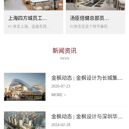
上海四方城员工美食餐厅设计
汤臣倍健总部员工餐厅设计
01 序言上海，这座东西方文化交汇的国际大都市，以其独特的魅力吸引着世界各地的人才。历史与现代、传统与创新在这里交织碰撞...
01序言在这个快节奏的时代工作压力如同无形的紧箍让大家的生活几乎被工作填满现代企业也越来越重视员工的身心健康所以我们始终...
新闻资讯
NEWS
金枫动态 | 金枫设计为长城集团爱情广场打造汽车文化主题美食食集
2026
-
07
-
23
MORE >
金枫动态 | 金枫设计与深圳华强集团携手打造华强商业旗舰项目——宝安华强广场美食街区
2024
-
02
-
18