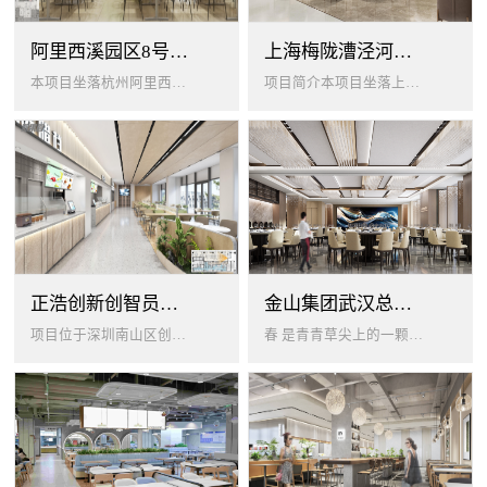
阿里西溪园区8号楼1层餐厅
上海梅陇漕泾河科技绿洲员工餐厅
本项目坐落杭州阿里西溪园区8号楼一层，以绿色生机 + 年轻基因为核心，打造「活力聚场」复合型员工餐厅。兼顾多人群用餐需求...
项目简介本项目坐落上海闵行梅陇科技绿洲，以生态创艺食堂为设计核心，融合现代轻奢与自然生态，打造兼顾高效就餐、休闲社交、商...
正浩创新创智员工餐厅
金山集团武汉总部员工食堂设计
项目位于深圳南山区创智云城，服务正浩企业全体员工及来访亲友，总建筑面积 1537㎡，室内座位 450 座、室外休闲外摆 ...
春 是青青草尖上的一颗露珠夏 是粼波湖面中倒映的晚霞秋 是宁静山谷里的一片落叶冬 是白雪中屹立不倒的松柏... ...0...