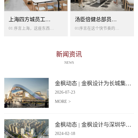
上海四方城员工美食餐厅设计
汤臣倍健总部员工餐厅设计
01 序言上海，这座东西方文化交汇的国际大都市，以其独特的魅力吸引着世界各地的人才。历史与现代、传统与创新在这里交织碰撞...
01序言在这个快节奏的时代工作压力如同无形的紧箍让大家的生活几乎被工作填满现代企业也越来越重视员工的身心健康所以我们始终...
新闻资讯
NEWS
金枫动态 | 金枫设计为长城集团爱情广场打造汽车文化主题美食食集
2026
-
07
-
23
MORE >
金枫动态 | 金枫设计与深圳华强集团携手打造华强商业旗舰项目——宝安华强广场美食街区
2024
-
02
-
18