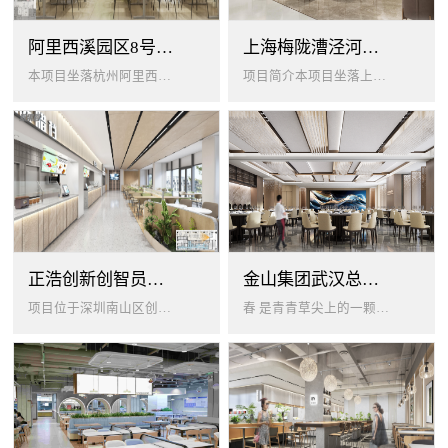
阿里西溪园区8号楼1层餐厅
上海梅陇漕泾河科技绿洲员工餐厅
本项目坐落杭州阿里西溪园区8号楼一层，以绿色生机 + 年轻基因为核心，打造「活力聚场」复合型员工餐厅。兼顾多人群用餐需求...
项目简介本项目坐落上海闵行梅陇科技绿洲，以生态创艺食堂为设计核心，融合现代轻奢与自然生态，打造兼顾高效就餐、休闲社交、商...
正浩创新创智员工餐厅
金山集团武汉总部员工食堂设计
项目位于深圳南山区创智云城，服务正浩企业全体员工及来访亲友，总建筑面积 1537㎡，室内座位 450 座、室外休闲外摆 ...
春 是青青草尖上的一颗露珠夏 是粼波湖面中倒映的晚霞秋 是宁静山谷里的一片落叶冬 是白雪中屹立不倒的松柏... ...0...