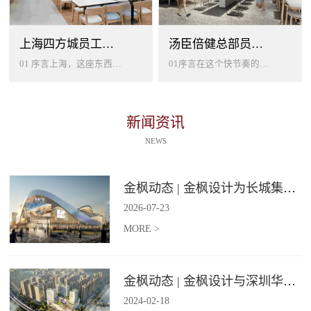
上海四方城员工美食餐厅设计
汤臣倍健总部员工餐厅设计
01 序言上海，这座东西方文化交汇的国际大都市，以其独特的魅力吸引着世界各地的人才。历史与现代、传统与创新在这里交织碰撞...
01序言在这个快节奏的时代工作压力如同无形的紧箍让大家的生活几乎被工作填满现代企业也越来越重视员工的身心健康所以我们始终...
新闻资讯
NEWS
金枫动态 | 金枫设计为长城集团爱情广场打造汽车文化主题美食食集
2026
-
07
-
23
MORE >
金枫动态 | 金枫设计与深圳华强集团携手打造华强商业旗舰项目——宝安华强广场美食街区
2024
-
02
-
18