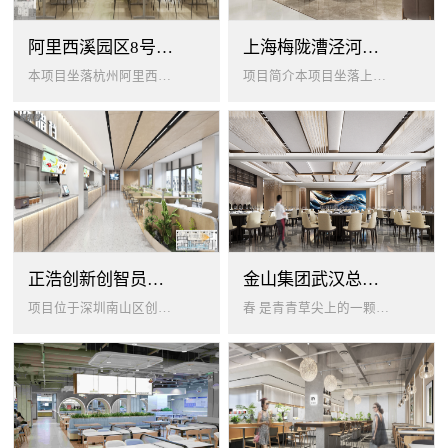
阿里西溪园区8号楼1层餐厅
上海梅陇漕泾河科技绿洲员工餐厅
本项目坐落杭州阿里西溪园区8号楼一层，以绿色生机 + 年轻基因为核心，打造「活力聚场」复合型员工餐厅。兼顾多人群用餐需求...
项目简介本项目坐落上海闵行梅陇科技绿洲，以生态创艺食堂为设计核心，融合现代轻奢与自然生态，打造兼顾高效就餐、休闲社交、商...
正浩创新创智员工餐厅
金山集团武汉总部员工食堂设计
项目位于深圳南山区创智云城，服务正浩企业全体员工及来访亲友，总建筑面积 1537㎡，室内座位 450 座、室外休闲外摆 ...
春 是青青草尖上的一颗露珠夏 是粼波湖面中倒映的晚霞秋 是宁静山谷里的一片落叶冬 是白雪中屹立不倒的松柏... ...0...