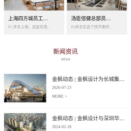
上海四方城员工美食餐厅设计
汤臣倍健总部员工餐厅设计
01 序言上海，这座东西方文化交汇的国际大都市，以其独特的魅力吸引着世界各地的人才。历史与现代、传统与创新在这里交织碰撞...
01序言在这个快节奏的时代工作压力如同无形的紧箍让大家的生活几乎被工作填满现代企业也越来越重视员工的身心健康所以我们始终...
新闻资讯
NEWS
金枫动态 | 金枫设计为长城集团爱情广场打造汽车文化主题美食食集
2026
-
07
-
23
MORE >
金枫动态 | 金枫设计与深圳华强集团携手打造华强商业旗舰项目——宝安华强广场美食街区
2024
-
02
-
18