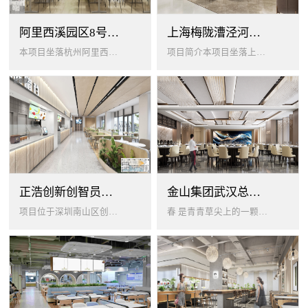
阿里西溪园区8号楼1层餐厅
上海梅陇漕泾河科技绿洲员工餐厅
本项目坐落杭州阿里西溪园区8号楼一层，以绿色生机 + 年轻基因为核心，打造「活力聚场」复合型员工餐厅。兼顾多人群用餐需求...
项目简介本项目坐落上海闵行梅陇科技绿洲，以生态创艺食堂为设计核心，融合现代轻奢与自然生态，打造兼顾高效就餐、休闲社交、商...
正浩创新创智员工餐厅
金山集团武汉总部员工食堂设计
项目位于深圳南山区创智云城，服务正浩企业全体员工及来访亲友，总建筑面积 1537㎡，室内座位 450 座、室外休闲外摆 ...
春 是青青草尖上的一颗露珠夏 是粼波湖面中倒映的晚霞秋 是宁静山谷里的一片落叶冬 是白雪中屹立不倒的松柏... ...0...