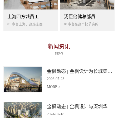
上海四方城员工美食餐厅设计
汤臣倍健总部员工餐厅设计
01 序言上海，这座东西方文化交汇的国际大都市，以其独特的魅力吸引着世界各地的人才。历史与现代、传统与创新在这里交织碰撞...
01序言在这个快节奏的时代工作压力如同无形的紧箍让大家的生活几乎被工作填满现代企业也越来越重视员工的身心健康所以我们始终...
新闻资讯
NEWS
金枫动态 | 金枫设计为长城集团爱情广场打造汽车文化主题美食食集
2026
-
07
-
23
MORE >
金枫动态 | 金枫设计与深圳华强集团携手打造华强商业旗舰项目——宝安华强广场美食街区
2024
-
02
-
18