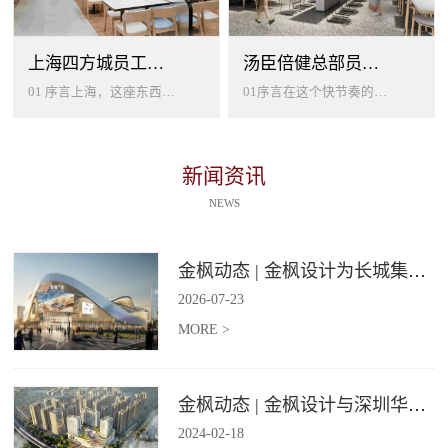
上海四方城员工美食餐厅设计
汤臣倍健总部员工餐厅设计
01 序言上海，这座东西方文化交汇的国际大都市，以其独特的魅力吸引着世界各地的人才。历史与现代、传统与创新在这里交织碰撞...
01序言在这个快节奏的时代工作压力如同无形的紧箍让大家的生活几乎被工作填满现代企业也越来越重视员工的身心健康所以我们始终...
新闻资讯
NEWS
金枫动态 | 金枫设计为长城集团爱情广场打造汽车文化主题美食食集
2026
-
07
-
23
MORE >
金枫动态 | 金枫设计与深圳华强集团携手打造华强商业旗舰项目——宝安华强广场美食街区
2024
-
02
-
18