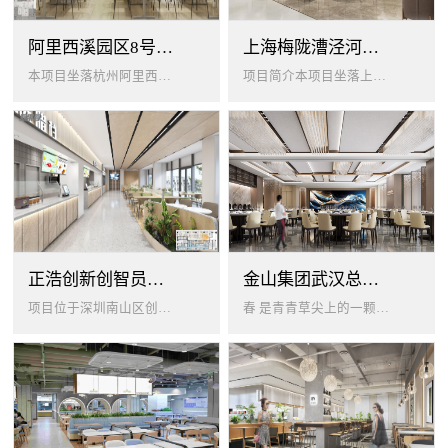
阿里西溪园区8号楼1层餐厅
上海梅陇漕泾河科技绿洲员工餐厅
本项目坐落杭州阿里西溪园区8号楼一层，以绿色生机 + 年轻基因为核心，打造「活力聚场」复合型员工餐厅。兼顾多人群用餐需求...
项目简介本项目坐落上海闵行梅陇科技绿洲，以生态创艺食堂为设计核心，融合现代轻奢与自然生态，打造兼顾高效就餐、休闲社交、商...
正浩创新创智员工餐厅
金山集团武汉总部员工食堂设计
项目位于深圳南山区创智云城，服务正浩企业全体员工及来访亲友，总建筑面积 1537㎡，室内座位 450 座、室外休闲外摆 ...
春 是青青草尖上的一颗露珠夏 是粼波湖面中倒映的晚霞秋 是宁静山谷里的一片落叶冬 是白雪中屹立不倒的松柏... ...0...