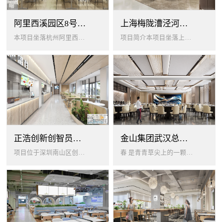
阿里西溪园区8号楼1层餐厅
上海梅陇漕泾河科技绿洲员工餐厅
本项目坐落杭州阿里西溪园区8号楼一层，以绿色生机 + 年轻基因为核心，打造「活力聚场」复合型员工餐厅。兼顾多人群用餐需求...
项目简介本项目坐落上海闵行梅陇科技绿洲，以生态创艺食堂为设计核心，融合现代轻奢与自然生态，打造兼顾高效就餐、休闲社交、商...
正浩创新创智员工餐厅
金山集团武汉总部员工食堂设计
项目位于深圳南山区创智云城，服务正浩企业全体员工及来访亲友，总建筑面积 1537㎡，室内座位 450 座、室外休闲外摆 ...
春 是青青草尖上的一颗露珠夏 是粼波湖面中倒映的晚霞秋 是宁静山谷里的一片落叶冬 是白雪中屹立不倒的松柏... ...0...