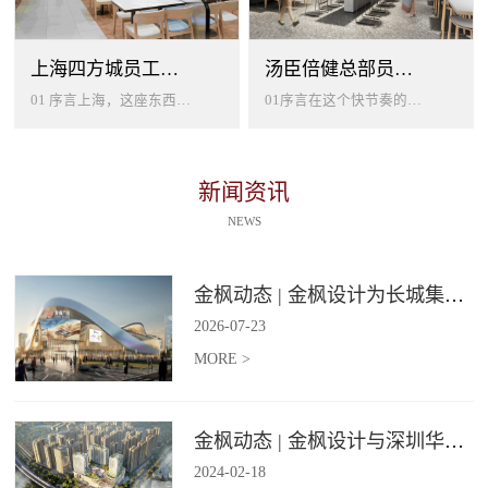
上海四方城员工美食餐厅设计
汤臣倍健总部员工餐厅设计
01 序言上海，这座东西方文化交汇的国际大都市，以其独特的魅力吸引着世界各地的人才。历史与现代、传统与创新在这里交织碰撞...
01序言在这个快节奏的时代工作压力如同无形的紧箍让大家的生活几乎被工作填满现代企业也越来越重视员工的身心健康所以我们始终...
新闻资讯
NEWS
金枫动态 | 金枫设计为长城集团爱情广场打造汽车文化主题美食食集
2026
-
07
-
23
MORE >
金枫动态 | 金枫设计与深圳华强集团携手打造华强商业旗舰项目——宝安华强广场美食街区
2024
-
02
-
18