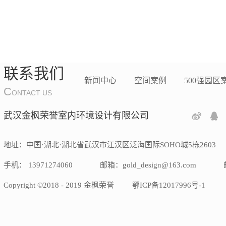
联系我们
新闻中心
空间案例
500强园区
C
ONTACT US
武汉金枫荣誉室内环境设计有限公司
地址：中国·湖北·湖北省武汉市江汉区泛海国际SOHO城5栋2603
手机： 13971274060
邮箱：gold_design@163.com
Copyright ©2018 - 2019 金枫荣誉
鄂ICP备12017996号-1