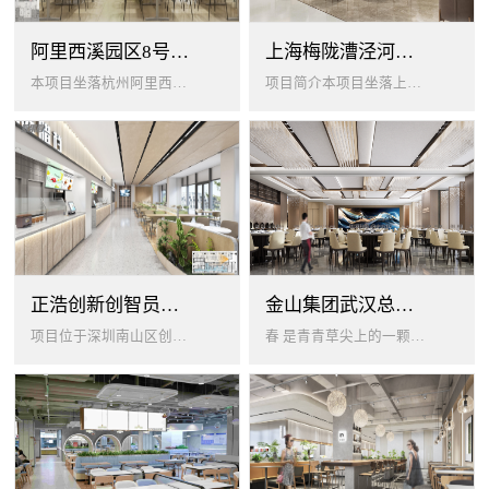
阿里西溪园区8号楼1层餐厅
上海梅陇漕泾河科技绿洲员工餐厅
本项目坐落杭州阿里西溪园区8号楼一层，以绿色生机 + 年轻基因为核心，打造「活力聚场」复合型员工餐厅。兼顾多人群用餐需求...
项目简介本项目坐落上海闵行梅陇科技绿洲，以生态创艺食堂为设计核心，融合现代轻奢与自然生态，打造兼顾高效就餐、休闲社交、商...
正浩创新创智员工餐厅
金山集团武汉总部员工食堂设计
项目位于深圳南山区创智云城，服务正浩企业全体员工及来访亲友，总建筑面积 1537㎡，室内座位 450 座、室外休闲外摆 ...
春 是青青草尖上的一颗露珠夏 是粼波湖面中倒映的晚霞秋 是宁静山谷里的一片落叶冬 是白雪中屹立不倒的松柏... ...0...