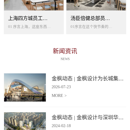
上海四方城员工美食餐厅设计
汤臣倍健总部员工餐厅设计
01 序言上海，这座东西方文化交汇的国际大都市，以其独特的魅力吸引着世界各地的人才。历史与现代、传统与创新在这里交织碰撞...
01序言在这个快节奏的时代工作压力如同无形的紧箍让大家的生活几乎被工作填满现代企业也越来越重视员工的身心健康所以我们始终...
新闻资讯
NEWS
金枫动态 | 金枫设计为长城集团爱情广场打造汽车文化主题美食食集
2026
-
07
-
23
MORE >
金枫动态 | 金枫设计与深圳华强集团携手打造华强商业旗舰项目——宝安华强广场美食街区
2024
-
02
-
18