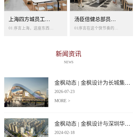
上海四方城员工美食餐厅设计
汤臣倍健总部员工餐厅设计
01 序言上海，这座东西方文化交汇的国际大都市，以其独特的魅力吸引着世界各地的人才。历史与现代、传统与创新在这里交织碰撞...
01序言在这个快节奏的时代工作压力如同无形的紧箍让大家的生活几乎被工作填满现代企业也越来越重视员工的身心健康所以我们始终...
新闻资讯
NEWS
金枫动态 | 金枫设计为长城集团爱情广场打造汽车文化主题美食食集
2026
-
07
-
23
MORE >
金枫动态 | 金枫设计与深圳华强集团携手打造华强商业旗舰项目——宝安华强广场美食街区
2024
-
02
-
18