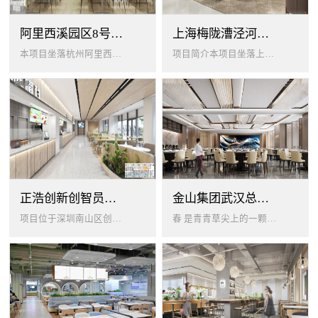
阿里西溪园区8号楼1层餐厅
上海梅陇漕泾河科技绿洲员工餐厅
本项目坐落杭州阿里西溪园区8号楼一层，以绿色生机 + 年轻基因为核心，打造「活力聚场」复合型员工餐厅。兼顾多人群用餐需求...
项目简介本项目坐落上海闵行梅陇科技绿洲，以生态创艺食堂为设计核心，融合现代轻奢与自然生态，打造兼顾高效就餐、休闲社交、商...
正浩创新创智员工餐厅
金山集团武汉总部员工食堂设计
项目位于深圳南山区创智云城，服务正浩企业全体员工及来访亲友，总建筑面积 1537㎡，室内座位 450 座、室外休闲外摆 ...
春 是青青草尖上的一颗露珠夏 是粼波湖面中倒映的晚霞秋 是宁静山谷里的一片落叶冬 是白雪中屹立不倒的松柏... ...0...