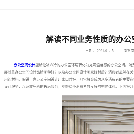
解读不同业务性质的办公
日期：
2021-01-15
浏览次
办公空间设计
能够让冰冷冷的办公室环境转化为充满温馨感的办公空间。消
那就是办公空间设计品牌哪种好？以及办公空间设计哪家好材质？消费者显然在关
用的材料。假设一家办公空间设计厂家口碑好，那它将会成为众多消费者的主要选
设计服务，以及较完善的售后服务，能够给予消费者较良好的购物体验。下面将介