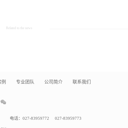
Related to the news
案例
专业团队
公司简介
联系我们
电话：027-83959772 027-83959773