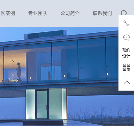
园区案例
专业团队
公司简介
联系我们
预约
设计