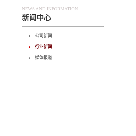
NEWS AND INFORMATION
新闻中心
公司新闻
行业新闻
媒体报道