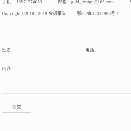
手机： 13971274060
邮箱：gold_design@163.com
Copyright ©2018 - 2019 金枫荣誉
鄂ICP备12017996号-1
姓名：
电话：
内容