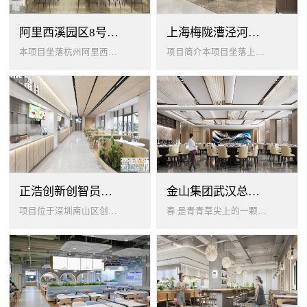
阿里西溪园区8号楼1层餐厅
上海梅陇漕泾河科技绿洲员工餐厅
本项目坐落杭州阿里西溪园区8号楼一层，以绿色生机 + 年轻基因为核心，打造「活力聚场」复合型员工餐厅。兼顾多人群用餐需求...
项目简介本项目坐落上海闵行梅陇科技绿洲，以生态创艺食堂为设计核心，融合现代轻奢与自然生态，打造兼顾高效就餐、休闲社交、商...
正浩创新创智员工餐厅
金山集团武汉总部员工食堂设计
项目位于深圳南山区创智云城，服务正浩企业全体员工及来访亲友，总建筑面积 1537㎡，室内座位 450 座、室外休闲外摆 ...
春 是青青草尖上的一颗露珠夏 是粼波湖面中倒映的晚霞秋 是宁静山谷里的一片落叶冬 是白雪中屹立不倒的松柏... ...0...