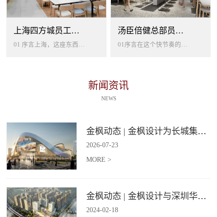
上海四方城员工美食餐厅设计
汤臣倍健总部员工餐厅设计
01 序言上海，这座东西方文化交汇的国际大都市，以其独特的魅力吸引着世界各地的人才。历史与现代、传统与创新在这里交织碰撞...
01序言在这个快节奏的时代工作压力如同无形的紧箍让大家的生活几乎被工作填满现代企业也越来越重视员工的身心健康所以我们始终...
新闻资讯
NEWS
金枫动态 | 金枫设计为长城集团爱情广场打造汽车文化主题美食食集
2026
-
07
-
23
MORE >
金枫动态 | 金枫设计与深圳华强集团携手打造华强商业旗舰项目——宝安华强广场美食街区
2024
-
02
-
18