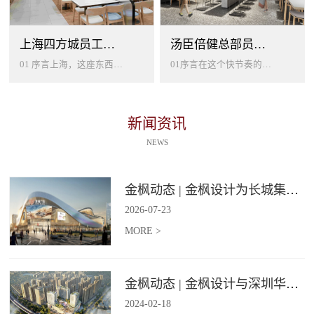
上海四方城员工美食餐厅设计
汤臣倍健总部员工餐厅设计
01 序言上海，这座东西方文化交汇的国际大都市，以其独特的魅力吸引着世界各地的人才。历史与现代、传统与创新在这里交织碰撞...
01序言在这个快节奏的时代工作压力如同无形的紧箍让大家的生活几乎被工作填满现代企业也越来越重视员工的身心健康所以我们始终...
新闻资讯
NEWS
金枫动态 | 金枫设计为长城集团爱情广场打造汽车文化主题美食食集
2026
-
07
-
23
MORE >
金枫动态 | 金枫设计与深圳华强集团携手打造华强商业旗舰项目——宝安华强广场美食街区
2024
-
02
-
18