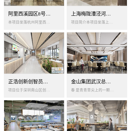
阿里西溪园区8号楼1层餐厅
上海梅陇漕泾河科技绿洲员工餐厅
本项目坐落杭州阿里西溪园区8号楼一层，以绿色生机 + 年轻基因为核心，打造「活力聚场」复合型员工餐厅。兼顾多人群用餐需求...
项目简介本项目坐落上海闵行梅陇科技绿洲，以生态创艺食堂为设计核心，融合现代轻奢与自然生态，打造兼顾高效就餐、休闲社交、商...
正浩创新创智员工餐厅
金山集团武汉总部员工食堂设计
项目位于深圳南山区创智云城，服务正浩企业全体员工及来访亲友，总建筑面积 1537㎡，室内座位 450 座、室外休闲外摆 ...
春 是青青草尖上的一颗露珠夏 是粼波湖面中倒映的晚霞秋 是宁静山谷里的一片落叶冬 是白雪中屹立不倒的松柏... ...0...