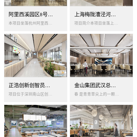
阿里西溪园区8号楼1层餐厅
上海梅陇漕泾河科技绿洲员工餐厅
本项目坐落杭州阿里西溪园区8号楼一层，以绿色生机 + 年轻基因为核心，打造「活力聚场」复合型员工餐厅。兼顾多人群用餐需求...
项目简介本项目坐落上海闵行梅陇科技绿洲，以生态创艺食堂为设计核心，融合现代轻奢与自然生态，打造兼顾高效就餐、休闲社交、商...
正浩创新创智员工餐厅
金山集团武汉总部员工食堂设计
项目位于深圳南山区创智云城，服务正浩企业全体员工及来访亲友，总建筑面积 1537㎡，室内座位 450 座、室外休闲外摆 ...
春 是青青草尖上的一颗露珠夏 是粼波湖面中倒映的晚霞秋 是宁静山谷里的一片落叶冬 是白雪中屹立不倒的松柏... ...0...