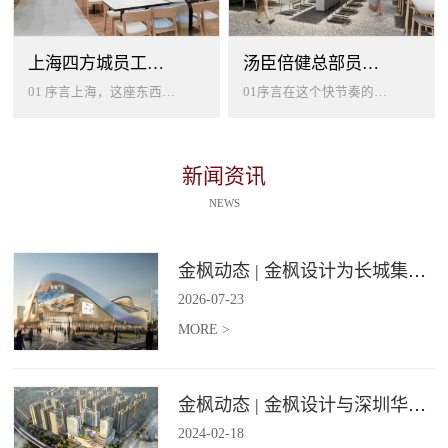
上海四方城员工美食餐厅设计
汤臣倍健总部员工餐厅设计
01 序言上海，这座东西方文化交汇的国际大都市，以其独特的魅力吸引着世界各地的人才。历史与现代、传统与创新在这里交织碰撞...
01序言在这个快节奏的时代工作压力如同无形的紧箍让大家的生活几乎被工作填满现代企业也越来越重视员工的身心健康所以我们始终...
新闻资讯
NEWS
金枫动态 | 金枫设计为长城集团爱情广场打造汽车文化主题美食食集
2026
-
07
-
23
MORE >
金枫动态 | 金枫设计与深圳华强集团携手打造华强商业旗舰项目——宝安华强广场美食街区
2024
-
02
-
18