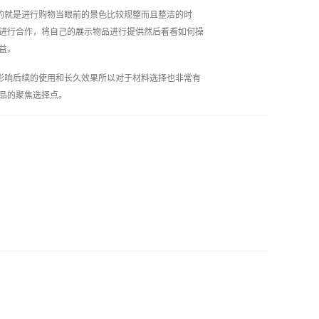
的就是进行购物当眼前的景色比较规整而且整洁的时
进行合作，将自己的展示物品进行提供然后看看如何操
益。
影响后续的使用和长久效果所以对于材料选择也非常有
品的聚焦选择点。