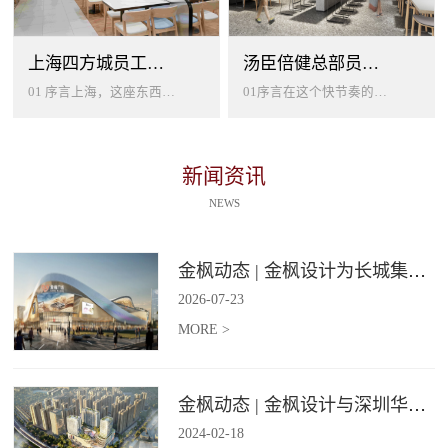
上海四方城员工美食餐厅设计
汤臣倍健总部员工餐厅设计
01 序言上海，这座东西方文化交汇的国际大都市，以其独特的魅力吸引着世界各地的人才。历史与现代、传统与创新在这里交织碰撞...
01序言在这个快节奏的时代工作压力如同无形的紧箍让大家的生活几乎被工作填满现代企业也越来越重视员工的身心健康所以我们始终...
新闻资讯
NEWS
金枫动态 | 金枫设计为长城集团爱情广场打造汽车文化主题美食食集
2026
-
07
-
23
MORE >
金枫动态 | 金枫设计与深圳华强集团携手打造华强商业旗舰项目——宝安华强广场美食街区
2024
-
02
-
18