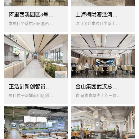
阿里西溪园区8号楼1层餐厅
上海梅陇漕泾河科技绿洲员工餐厅
本项目坐落杭州阿里西溪园区8号楼一层，以绿色生机 + 年轻基因为核心，打造「活力聚场」复合型员工餐厅。兼顾多人群用餐需求...
项目简介本项目坐落上海闵行梅陇科技绿洲，以生态创艺食堂为设计核心，融合现代轻奢与自然生态，打造兼顾高效就餐、休闲社交、商...
正浩创新创智员工餐厅
金山集团武汉总部员工食堂设计
项目位于深圳南山区创智云城，服务正浩企业全体员工及来访亲友，总建筑面积 1537㎡，室内座位 450 座、室外休闲外摆 ...
春 是青青草尖上的一颗露珠夏 是粼波湖面中倒映的晚霞秋 是宁静山谷里的一片落叶冬 是白雪中屹立不倒的松柏... ...0...