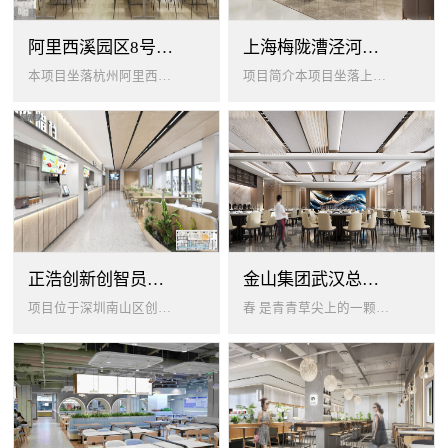
阿里西溪园区8号楼1层餐厅
上海梅陇漕泾河科技绿洲员工餐厅
本项目坐落杭州阿里西溪园区8号楼一层，以绿色生机 + 年轻基因为核心，打造「活力聚场」复合型员工餐厅。兼顾多人群用餐需求...
项目简介本项目坐落上海闵行梅陇科技绿洲，以生态创艺食堂为设计核心，融合现代轻奢与自然生态，打造兼顾高效就餐、休闲社交、商...
正浩创新创智员工餐厅
金山集团武汉总部员工食堂设计
项目位于深圳南山区创智云城，服务正浩企业全体员工及来访亲友，总建筑面积 1537㎡，室内座位 450 座、室外休闲外摆 ...
春 是青青草尖上的一颗露珠夏 是粼波湖面中倒映的晚霞秋 是宁静山谷里的一片落叶冬 是白雪中屹立不倒的松柏... ...0...