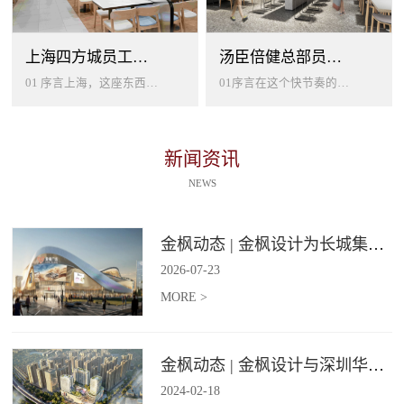
上海四方城员工美食餐厅设计
汤臣倍健总部员工餐厅设计
01 序言上海，这座东西方文化交汇的国际大都市，以其独特的魅力吸引着世界各地的人才。历史与现代、传统与创新在这里交织碰撞...
01序言在这个快节奏的时代工作压力如同无形的紧箍让大家的生活几乎被工作填满现代企业也越来越重视员工的身心健康所以我们始终...
新闻资讯
NEWS
金枫动态 | 金枫设计为长城集团爱情广场打造汽车文化主题美食食集
2026
-
07
-
23
MORE >
金枫动态 | 金枫设计与深圳华强集团携手打造华强商业旗舰项目——宝安华强广场美食街区
2024
-
02
-
18