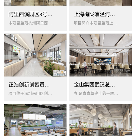
阿里西溪园区8号楼1层餐厅
上海梅陇漕泾河科技绿洲员工餐厅
本项目坐落杭州阿里西溪园区8号楼一层，以绿色生机 + 年轻基因为核心，打造「活力聚场」复合型员工餐厅。兼顾多人群用餐需求...
项目简介本项目坐落上海闵行梅陇科技绿洲，以生态创艺食堂为设计核心，融合现代轻奢与自然生态，打造兼顾高效就餐、休闲社交、商...
正浩创新创智员工餐厅
金山集团武汉总部员工食堂设计
项目位于深圳南山区创智云城，服务正浩企业全体员工及来访亲友，总建筑面积 1537㎡，室内座位 450 座、室外休闲外摆 ...
春 是青青草尖上的一颗露珠夏 是粼波湖面中倒映的晚霞秋 是宁静山谷里的一片落叶冬 是白雪中屹立不倒的松柏... ...0...