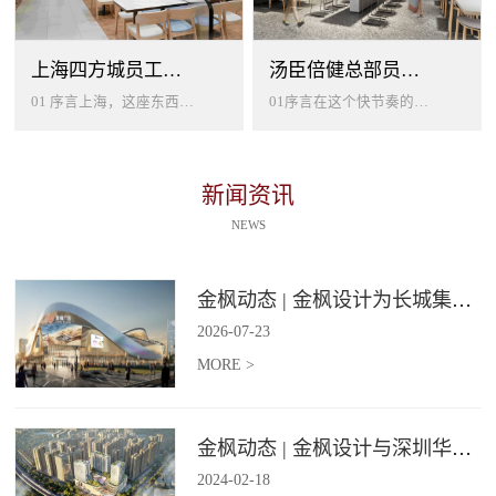
上海四方城员工美食餐厅设计
汤臣倍健总部员工餐厅设计
01 序言上海，这座东西方文化交汇的国际大都市，以其独特的魅力吸引着世界各地的人才。历史与现代、传统与创新在这里交织碰撞...
01序言在这个快节奏的时代工作压力如同无形的紧箍让大家的生活几乎被工作填满现代企业也越来越重视员工的身心健康所以我们始终...
新闻资讯
NEWS
金枫动态 | 金枫设计为长城集团爱情广场打造汽车文化主题美食食集
2026
-
07
-
23
MORE >
金枫动态 | 金枫设计与深圳华强集团携手打造华强商业旗舰项目——宝安华强广场美食街区
2024
-
02
-
18