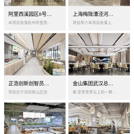
阿里西溪园区8号楼1层餐厅
上海梅陇漕泾河科技绿洲员工餐厅
本项目坐落杭州阿里西溪园区8号楼一层，以绿色生机 + 年轻基因为核心，打造「活力聚场」复合型员工餐厅。兼顾多人群用餐需求...
项目简介本项目坐落上海闵行梅陇科技绿洲，以生态创艺食堂为设计核心，融合现代轻奢与自然生态，打造兼顾高效就餐、休闲社交、商...
正浩创新创智员工餐厅
金山集团武汉总部员工食堂设计
项目位于深圳南山区创智云城，服务正浩企业全体员工及来访亲友，总建筑面积 1537㎡，室内座位 450 座、室外休闲外摆 ...
春 是青青草尖上的一颗露珠夏 是粼波湖面中倒映的晚霞秋 是宁静山谷里的一片落叶冬 是白雪中屹立不倒的松柏... ...0...