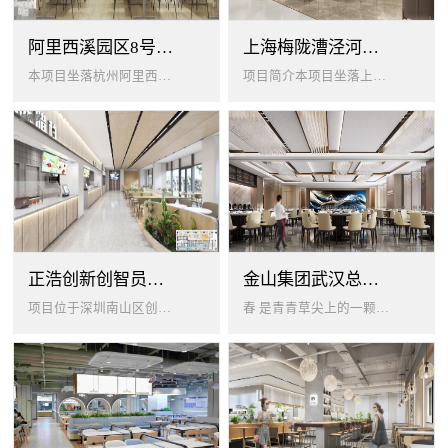
阿里西溪园区8号楼1层餐厅
上海梅陇漕泾河科技绿洲员工餐厅
本项目坐落杭州阿里西溪园区8号楼一层，以绿色生机 + 年轻基因为核心，打造「活力聚场」复合型员工餐厅。兼顾多人群用餐需求...
项目简介本项目坐落上海闵行梅陇科技绿洲，以生态创艺食堂为设计核心，融合现代轻奢与自然生态，打造兼顾高效就餐、休闲社交、商...
正浩创新创智员工餐厅
金山集团武汉总部员工食堂设计
项目位于深圳南山区创智云城，服务正浩企业全体员工及来访亲友，总建筑面积 1537㎡，室内座位 450 座、室外休闲外摆 ...
春 是青青草尖上的一颗露珠夏 是粼波湖面中倒映的晚霞秋 是宁静山谷里的一片落叶冬 是白雪中屹立不倒的松柏... ...0...