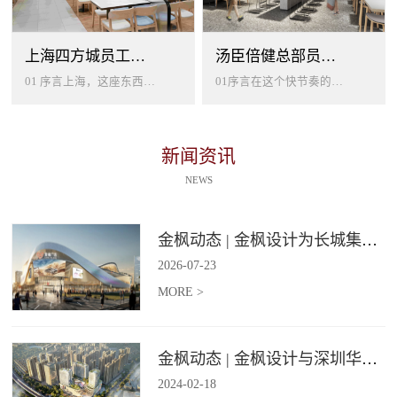
上海四方城员工美食餐厅设计
汤臣倍健总部员工餐厅设计
01 序言上海，这座东西方文化交汇的国际大都市，以其独特的魅力吸引着世界各地的人才。历史与现代、传统与创新在这里交织碰撞...
01序言在这个快节奏的时代工作压力如同无形的紧箍让大家的生活几乎被工作填满现代企业也越来越重视员工的身心健康所以我们始终...
新闻资讯
NEWS
金枫动态 | 金枫设计为长城集团爱情广场打造汽车文化主题美食食集
2026
-
07
-
23
MORE >
金枫动态 | 金枫设计与深圳华强集团携手打造华强商业旗舰项目——宝安华强广场美食街区
2024
-
02
-
18