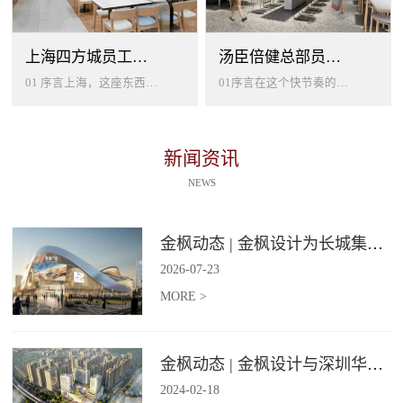
上海四方城员工美食餐厅设计
汤臣倍健总部员工餐厅设计
01 序言上海，这座东西方文化交汇的国际大都市，以其独特的魅力吸引着世界各地的人才。历史与现代、传统与创新在这里交织碰撞...
01序言在这个快节奏的时代工作压力如同无形的紧箍让大家的生活几乎被工作填满现代企业也越来越重视员工的身心健康所以我们始终...
新闻资讯
NEWS
金枫动态 | 金枫设计为长城集团爱情广场打造汽车文化主题美食食集
2026
-
07
-
23
MORE >
金枫动态 | 金枫设计与深圳华强集团携手打造华强商业旗舰项目——宝安华强广场美食街区
2024
-
02
-
18