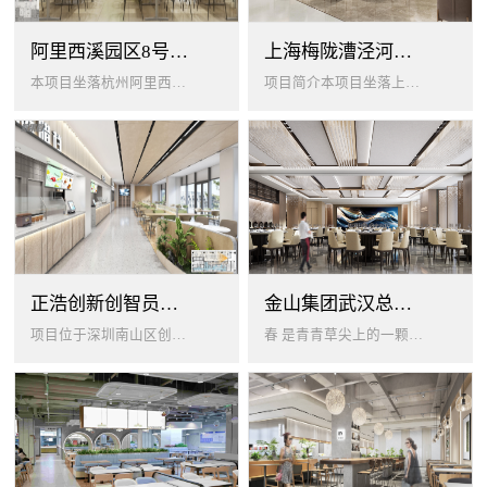
阿里西溪园区8号楼1层餐厅
上海梅陇漕泾河科技绿洲员工餐厅
本项目坐落杭州阿里西溪园区8号楼一层，以绿色生机 + 年轻基因为核心，打造「活力聚场」复合型员工餐厅。兼顾多人群用餐需求...
项目简介本项目坐落上海闵行梅陇科技绿洲，以生态创艺食堂为设计核心，融合现代轻奢与自然生态，打造兼顾高效就餐、休闲社交、商...
正浩创新创智员工餐厅
金山集团武汉总部员工食堂设计
项目位于深圳南山区创智云城，服务正浩企业全体员工及来访亲友，总建筑面积 1537㎡，室内座位 450 座、室外休闲外摆 ...
春 是青青草尖上的一颗露珠夏 是粼波湖面中倒映的晚霞秋 是宁静山谷里的一片落叶冬 是白雪中屹立不倒的松柏... ...0...