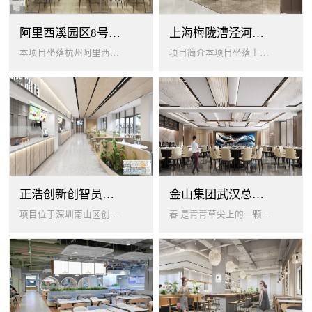
阿里西溪园区8号楼1层餐厅
上海梅陇漕泾河科技绿洲员工餐厅
本项目坐落杭州阿里西溪园区8号楼一层，以绿色生机 + 年轻基因为核心，打造「活力聚场」复合型员工餐厅。兼顾多人群用餐需求...
项目简介本项目坐落上海闵行梅陇科技绿洲，以生态创艺食堂为设计核心，融合现代轻奢与自然生态，打造兼顾高效就餐、休闲社交、商...
正浩创新创智员工餐厅
金山集团武汉总部员工食堂设计
项目位于深圳南山区创智云城，服务正浩企业全体员工及来访亲友，总建筑面积 1537㎡，室内座位 450 座、室外休闲外摆 ...
春 是青青草尖上的一颗露珠夏 是粼波湖面中倒映的晚霞秋 是宁静山谷里的一片落叶冬 是白雪中屹立不倒的松柏... ...0...