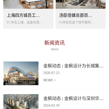
上海四方城员工美食餐厅设计
汤臣倍健总部员工餐厅设计
01 序言上海，这座东西方文化交汇的国际大都市，以其独特的魅力吸引着世界各地的人才。历史与现代、传统与创新在这里交织碰撞...
01序言在这个快节奏的时代工作压力如同无形的紧箍让大家的生活几乎被工作填满现代企业也越来越重视员工的身心健康所以我们始终...
新闻资讯
NEWS
金枫动态 | 金枫设计为长城集团爱情广场打造汽车文化主题美食食集
2026
-
07
-
23
MORE >
金枫动态 | 金枫设计与深圳华强集团携手打造华强商业旗舰项目——宝安华强广场美食街区
2024
-
02
-
18