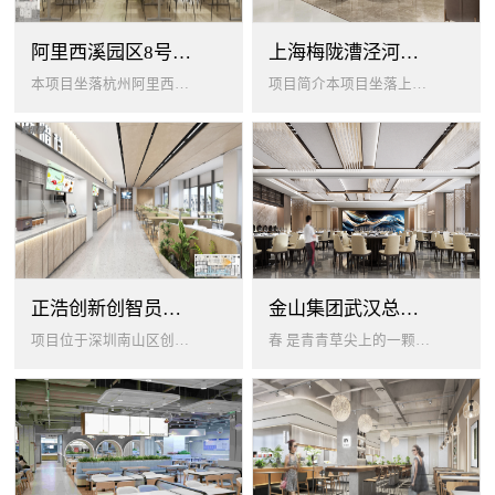
阿里西溪园区8号楼1层餐厅
上海梅陇漕泾河科技绿洲员工餐厅
本项目坐落杭州阿里西溪园区8号楼一层，以绿色生机 + 年轻基因为核心，打造「活力聚场」复合型员工餐厅。兼顾多人群用餐需求...
项目简介本项目坐落上海闵行梅陇科技绿洲，以生态创艺食堂为设计核心，融合现代轻奢与自然生态，打造兼顾高效就餐、休闲社交、商...
正浩创新创智员工餐厅
金山集团武汉总部员工食堂设计
项目位于深圳南山区创智云城，服务正浩企业全体员工及来访亲友，总建筑面积 1537㎡，室内座位 450 座、室外休闲外摆 ...
春 是青青草尖上的一颗露珠夏 是粼波湖面中倒映的晚霞秋 是宁静山谷里的一片落叶冬 是白雪中屹立不倒的松柏... ...0...