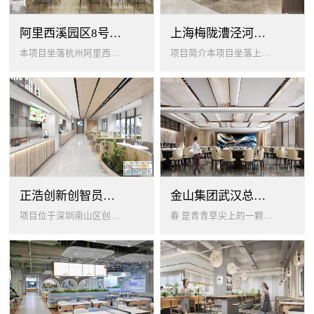
阿里西溪园区8号楼1层餐厅
上海梅陇漕泾河科技绿洲员工餐厅
本项目坐落杭州阿里西溪园区8号楼一层，以绿色生机 + 年轻基因为核心，打造「活力聚场」复合型员工餐厅。兼顾多人群用餐需求...
项目简介本项目坐落上海闵行梅陇科技绿洲，以生态创艺食堂为设计核心，融合现代轻奢与自然生态，打造兼顾高效就餐、休闲社交、商...
正浩创新创智员工餐厅
金山集团武汉总部员工食堂设计
项目位于深圳南山区创智云城，服务正浩企业全体员工及来访亲友，总建筑面积 1537㎡，室内座位 450 座、室外休闲外摆 ...
春 是青青草尖上的一颗露珠夏 是粼波湖面中倒映的晚霞秋 是宁静山谷里的一片落叶冬 是白雪中屹立不倒的松柏... ...0...