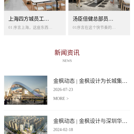
上海四方城员工美食餐厅设计
汤臣倍健总部员工餐厅设计
01 序言上海，这座东西方文化交汇的国际大都市，以其独特的魅力吸引着世界各地的人才。历史与现代、传统与创新在这里交织碰撞...
01序言在这个快节奏的时代工作压力如同无形的紧箍让大家的生活几乎被工作填满现代企业也越来越重视员工的身心健康所以我们始终...
新闻资讯
NEWS
金枫动态 | 金枫设计为长城集团爱情广场打造汽车文化主题美食食集
2026
-
07
-
23
MORE >
金枫动态 | 金枫设计与深圳华强集团携手打造华强商业旗舰项目——宝安华强广场美食街区
2024
-
02
-
18