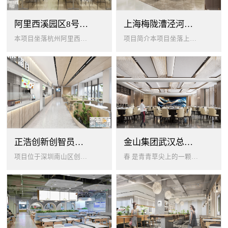
阿里西溪园区8号楼1层餐厅
上海梅陇漕泾河科技绿洲员工餐厅
本项目坐落杭州阿里西溪园区8号楼一层，以绿色生机 + 年轻基因为核心，打造「活力聚场」复合型员工餐厅。兼顾多人群用餐需求...
项目简介本项目坐落上海闵行梅陇科技绿洲，以生态创艺食堂为设计核心，融合现代轻奢与自然生态，打造兼顾高效就餐、休闲社交、商...
正浩创新创智员工餐厅
金山集团武汉总部员工食堂设计
项目位于深圳南山区创智云城，服务正浩企业全体员工及来访亲友，总建筑面积 1537㎡，室内座位 450 座、室外休闲外摆 ...
春 是青青草尖上的一颗露珠夏 是粼波湖面中倒映的晚霞秋 是宁静山谷里的一片落叶冬 是白雪中屹立不倒的松柏... ...0...