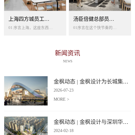
上海四方城员工美食餐厅设计
汤臣倍健总部员工餐厅设计
01 序言上海，这座东西方文化交汇的国际大都市，以其独特的魅力吸引着世界各地的人才。历史与现代、传统与创新在这里交织碰撞...
01序言在这个快节奏的时代工作压力如同无形的紧箍让大家的生活几乎被工作填满现代企业也越来越重视员工的身心健康所以我们始终...
新闻资讯
NEWS
金枫动态 | 金枫设计为长城集团爱情广场打造汽车文化主题美食食集
2026
-
07
-
23
MORE >
金枫动态 | 金枫设计与深圳华强集团携手打造华强商业旗舰项目——宝安华强广场美食街区
2024
-
02
-
18