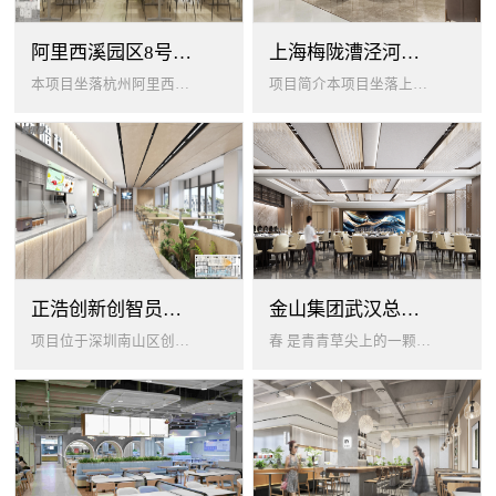
阿里西溪园区8号楼1层餐厅
上海梅陇漕泾河科技绿洲员工餐厅
本项目坐落杭州阿里西溪园区8号楼一层，以绿色生机 + 年轻基因为核心，打造「活力聚场」复合型员工餐厅。兼顾多人群用餐需求...
项目简介本项目坐落上海闵行梅陇科技绿洲，以生态创艺食堂为设计核心，融合现代轻奢与自然生态，打造兼顾高效就餐、休闲社交、商...
正浩创新创智员工餐厅
金山集团武汉总部员工食堂设计
项目位于深圳南山区创智云城，服务正浩企业全体员工及来访亲友，总建筑面积 1537㎡，室内座位 450 座、室外休闲外摆 ...
春 是青青草尖上的一颗露珠夏 是粼波湖面中倒映的晚霞秋 是宁静山谷里的一片落叶冬 是白雪中屹立不倒的松柏... ...0...