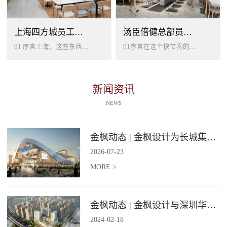
上海四方城员工美食餐厅设计
汤臣倍健总部员工餐厅设计
01 序言上海，这座东西方文化交汇的国际大都市，以其独特的魅力吸引着世界各地的人才。历史与现代、传统与创新在这里交织碰撞...
01序言在这个快节奏的时代工作压力如同无形的紧箍让大家的生活几乎被工作填满现代企业也越来越重视员工的身心健康所以我们始终...
新闻资讯
NEWS
金枫动态 | 金枫设计为长城集团爱情广场打造汽车文化主题美食食集
2026
-
07
-
23
MORE >
金枫动态 | 金枫设计与深圳华强集团携手打造华强商业旗舰项目——宝安华强广场美食街区
2024
-
02
-
18